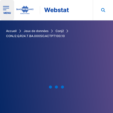
Webstat
Ouvrir le menu de navigation
MENU
Rechercher dans les données de la Banque de France
Accueil
Jeux de données
Conj2
CONJ2.Q.R24.T.BA.000SO.ACTPT100.10