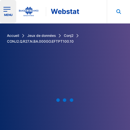
Webstat
Ouvrir le menu de navigation
MENU
Rechercher dans les données de la Banque de France
Accueil
Jeux de données
Conj2
CONJ2.Q.R27.N.BA.000GO.EFTPT100.10