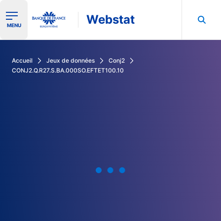
Webstat
Ouvrir le menu de navigation
MENU
Rechercher dans les données de la Banque de France
Accueil
Jeux de données
Conj2
CONJ2.Q.R27.S.BA.000SO.EFTET100.10