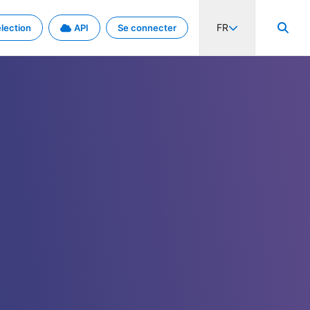
FR
lection
API
Se connecter
activité internationale et les taux. Découvrez le projet en détail.
nées et de métadonnées.
.