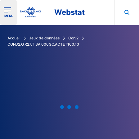
Webstat
Ouvrir le menu de navigation
MENU
Rechercher dans les données de la Banque de France
Accueil
Jeux de données
Conj2
CONJ2.Q.R27.T.BA.000GO.ACTET100.10