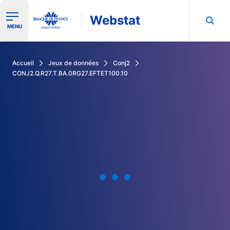
Webstat
Ouvrir le menu de navigation
MENU
Rechercher dans les données de la Banque de France
Accueil
Jeux de données
Conj2
CONJ2.Q.R27.T.BA.0RG27.EFTET100.10