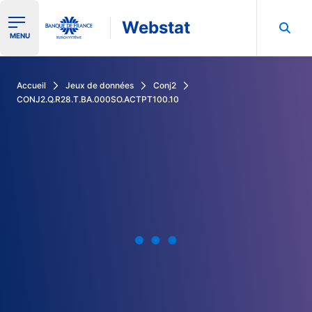
Webstat
Ouvrir le menu de navigation
MENU
Rechercher dans les données de la Banque de France
Accueil
Jeux de données
Conj2
CONJ2.Q.R28.T.BA.000SO.ACTPT100.10