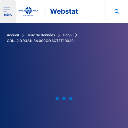
Webstat
Ouvrir le menu de navigation
MENU
Rechercher dans les données de la Banque de France
Accueil
Jeux de données
Conj2
CONJ2.Q.R32.N.BA.000GO.ACTET100.10