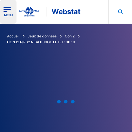
Webstat
Ouvrir le menu de navigation
MENU
Rechercher dans les données de la Banque de France
Accueil
Jeux de données
Conj2
CONJ2.Q.R32.N.BA.000GO.EFTET100.10