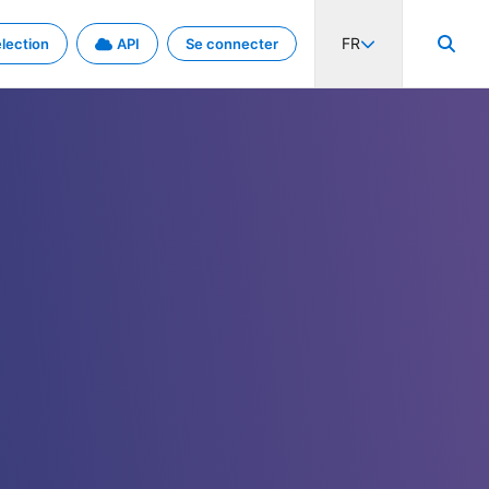
FR
lection
API
Se connecter
activité internationale et les taux. Découvrez le projet en détail.
nées et de métadonnées.
.