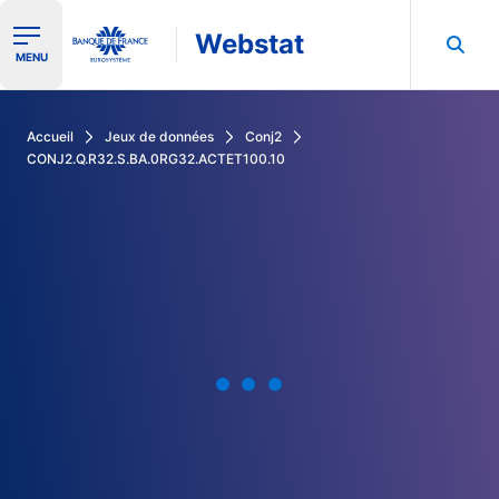
Webstat
Ouvrir le menu de navigation
MENU
Rechercher dans les données de la Banque de France
Accueil
Jeux de données
Conj2
CONJ2.Q.R32.S.BA.0RG32.ACTET100.10