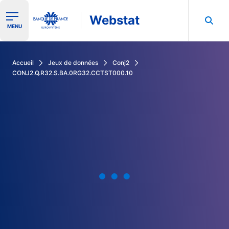
Webstat
Ouvrir le menu de navigation
MENU
Rechercher dans les données de la Banque de France
Accueil
Jeux de données
Conj2
CONJ2.Q.R32.S.BA.0RG32.CCTST000.10