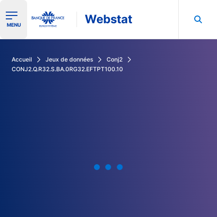
Webstat
Ouvrir le menu de navigation
MENU
Rechercher dans les données de la Banque de France
Accueil
Jeux de données
Conj2
CONJ2.Q.R32.S.BA.0RG32.EFTPT100.10