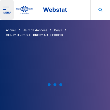
Webstat
Ouvrir le menu de navigation
MENU
Rechercher dans les données de la Banque de France
Accueil
Jeux de données
Conj2
CONJ2.Q.R32.S.TP.0RG32.ACTET100.10