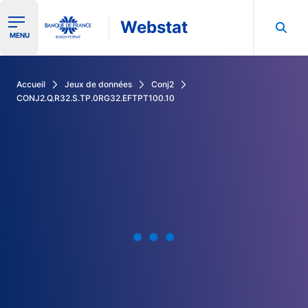
Webstat
Ouvrir le menu de navigation
MENU
Rechercher dans les données de la Banque de France
Accueil
Jeux de données
Conj2
CONJ2.Q.R32.S.TP.0RG32.EFTPT100.10