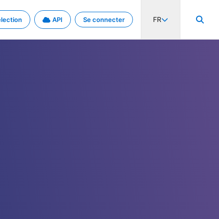
FR
lection
API
Se connecter
activité internationale et les taux. Découvrez le projet en détail.
nées et de métadonnées.
.