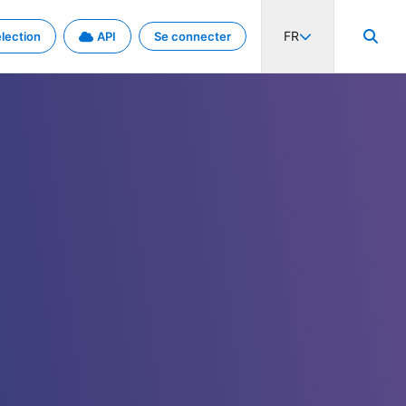
FR
lection
API
Se connecter
activité internationale et les taux. Découvrez le projet en détail.
nées et de métadonnées.
.