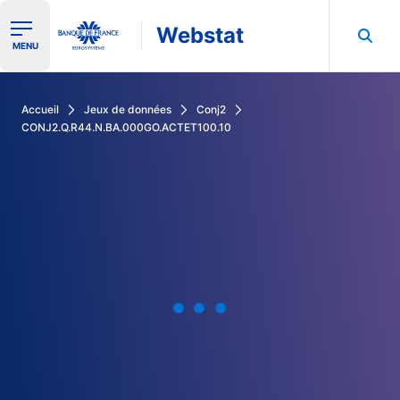
Webstat
Ouvrir le menu de navigation
MENU
Rechercher dans les données de la Banque de France
Accueil
Jeux de données
Conj2
CONJ2.Q.R44.N.BA.000GO.ACTET100.10