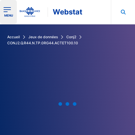
Webstat
Ouvrir le menu de navigation
MENU
Rechercher dans les données de la Banque de France
Accueil
Jeux de données
Conj2
CONJ2.Q.R44.N.TP.0RG44.ACTET100.10