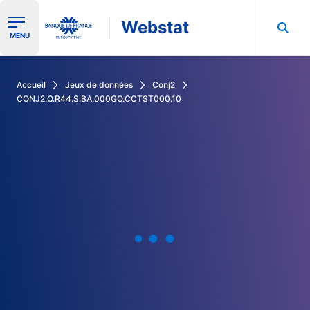
Webstat
Ouvrir le menu de navigation
MENU
Rechercher dans les données de la Banque de France
Accueil
Jeux de données
Conj2
CONJ2.Q.R44.S.BA.000GO.CCTST000.10