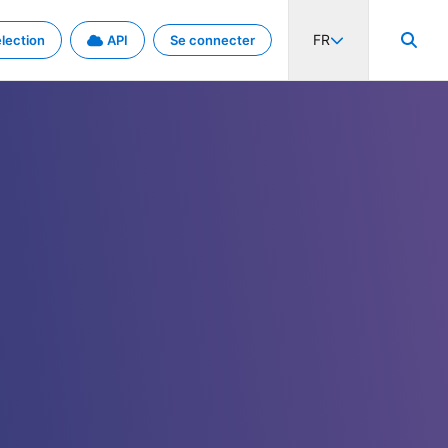
FR
lection
API
Se connecter
activité internationale et les taux. Découvrez le projet en détail.
nées et de métadonnées.
.