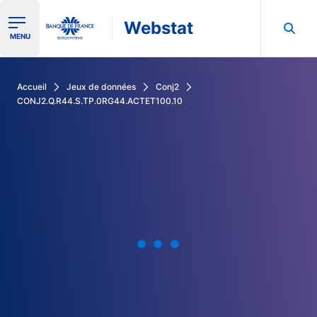
Webstat
Ouvrir le menu de navigation
MENU
Rechercher dans les données de la Banque de France
Accueil
Jeux de données
Conj2
CONJ2.Q.R44.S.TP.0RG44.ACTET100.10