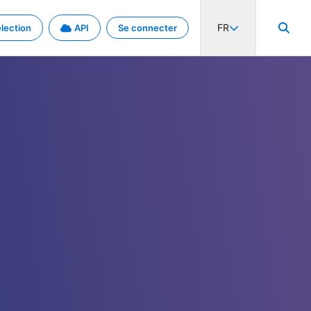
FR
lection
API
Se connecter
activité internationale et les taux. Découvrez le projet en détail.
nées et de métadonnées.
.