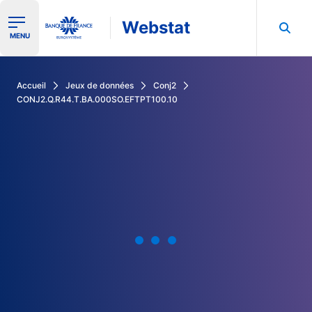
Webstat
Ouvrir le menu de navigation
MENU
Rechercher dans les données de la Banque de France
Accueil
Jeux de données
Conj2
CONJ2.Q.R44.T.BA.000SO.EFTPT100.10