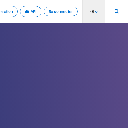
FR
lection
API
Se connecter
activité internationale et les taux. Découvrez le projet en détail.
nées et de métadonnées.
.