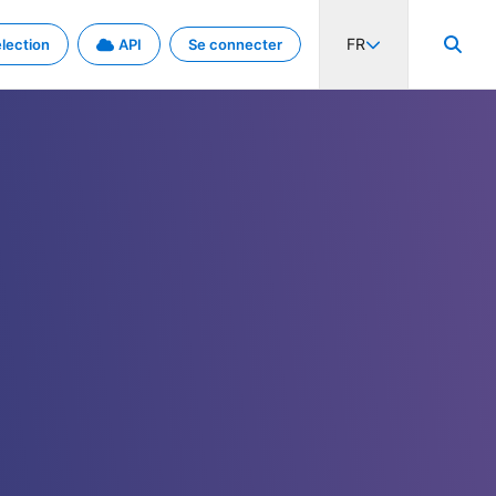
FR
lection
API
Se connecter
activité internationale et les taux. Découvrez le projet en détail.
nées et de métadonnées.
.