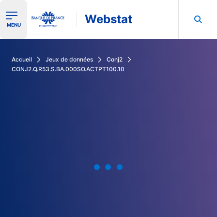
Webstat
Ouvrir le menu de navigation
MENU
Rechercher dans les données de la Banque de France
Accueil
Jeux de données
Conj2
CONJ2.Q.R53.S.BA.000SO.ACTPT100.10