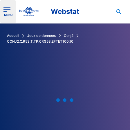
Webstat
Ouvrir le menu de navigation
MENU
Rechercher dans les données de la Banque de France
Accueil
Jeux de données
Conj2
CONJ2.Q.R53.T.TP.0RG53.EFTET100.10