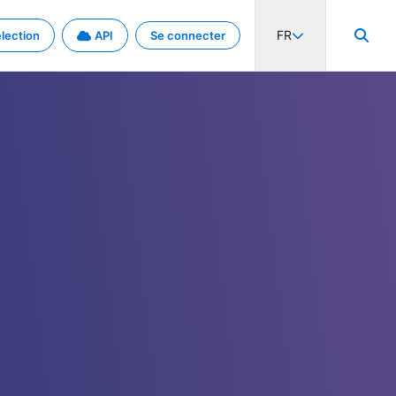
FR
lection
API
Se connecter
activité internationale et les taux. Découvrez le projet en détail.
nées et de métadonnées.
.