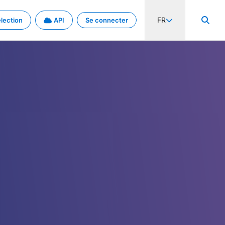
FR
lection
API
Se connecter
activité internationale et les taux. Découvrez le projet en détail.
nées et de métadonnées.
.