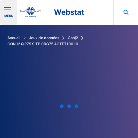
Webstat
Ouvrir le menu de navigation
MENU
Rechercher dans les données de la Banque de France
Accueil
Jeux de données
Conj2
CONJ2.Q.R75.S.TP.0RG75.ACTET100.10