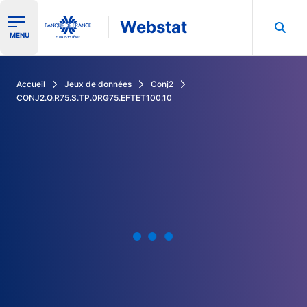
Webstat
Ouvrir le menu de navigation
MENU
Rechercher dans les données de la Banque de France
Accueil
Jeux de données
Conj2
CONJ2.Q.R75.S.TP.0RG75.EFTET100.10