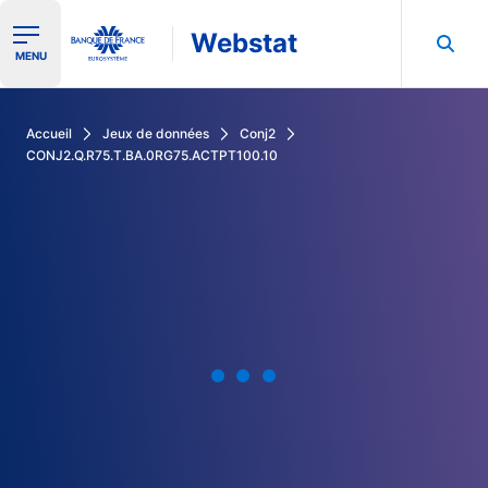
Webstat
Ouvrir le menu de navigation
MENU
Rechercher dans les données de la Banque de France
Accueil
Jeux de données
Conj2
CONJ2.Q.R75.T.BA.0RG75.ACTPT100.10