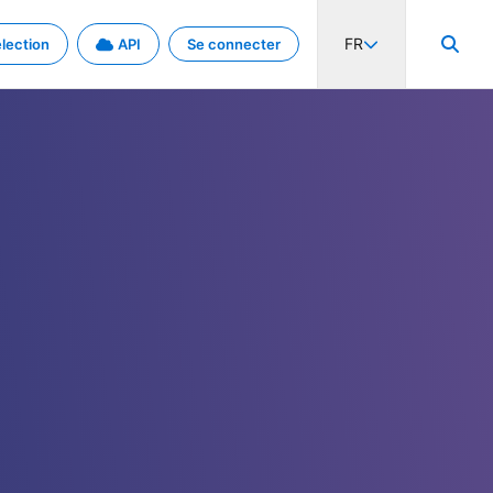
FR
lection
API
Se connecter
activité internationale et les taux. Découvrez le projet en détail.
nées et de métadonnées.
.