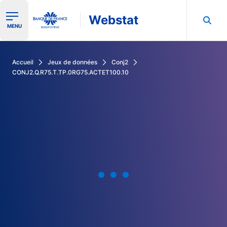
Webstat
Ouvrir le menu de navigation
MENU
Rechercher dans les données de la Banque de France
Accueil
Jeux de données
Conj2
CONJ2.Q.R75.T.TP.0RG75.ACTET100.10