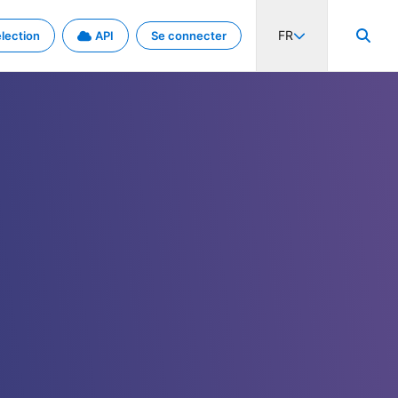
FR
lection
API
Se connecter
activité internationale et les taux. Découvrez le projet en détail.
nées et de métadonnées.
.