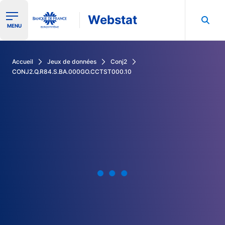
Webstat
Ouvrir le menu de navigation
MENU
Rechercher dans les données de la Banque de France
Accueil
Jeux de données
Conj2
CONJ2.Q.R84.S.BA.000GO.CCTST000.10