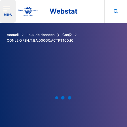
Webstat
Ouvrir le menu de navigation
MENU
Rechercher dans les données de la Banque de France
Accueil
Jeux de données
Conj2
CONJ2.Q.R84.T.BA.000GO.ACTPT100.10