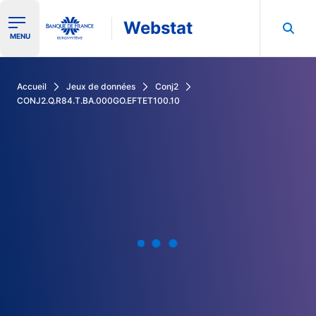
Webstat
Ouvrir le menu de navigation
MENU
Rechercher dans les données de la Banque de France
Accueil
Jeux de données
Conj2
CONJ2.Q.R84.T.BA.000GO.EFTET100.10