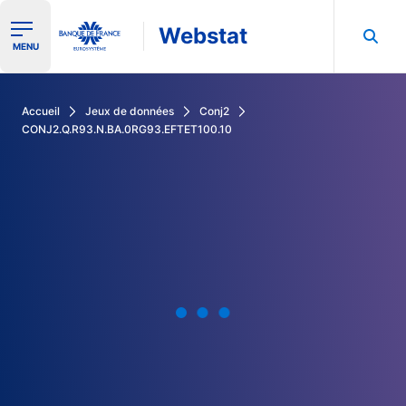
Webstat
Ouvrir le menu de navigation
MENU
Rechercher dans les données de la Banque de France
Accueil
Jeux de données
Conj2
CONJ2.Q.R93.N.BA.0RG93.EFTET100.10