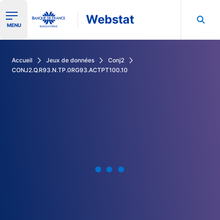
Webstat
Ouvrir le menu de navigation
MENU
Rechercher dans les données de la Banque de France
Accueil
Jeux de données
Conj2
CONJ2.Q.R93.N.TP.0RG93.ACTPT100.10