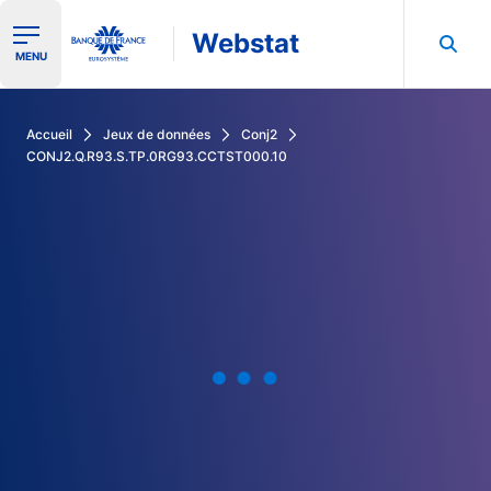
Webstat
Ouvrir le menu de navigation
MENU
Rechercher dans les données de la Banque de France
Accueil
Jeux de données
Conj2
CONJ2.Q.R93.S.TP.0RG93.CCTST000.10