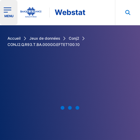
Webstat
Ouvrir le menu de navigation
MENU
Rechercher dans les données de la Banque de France
Accueil
Jeux de données
Conj2
CONJ2.Q.R93.T.BA.000GO.EFTET100.10