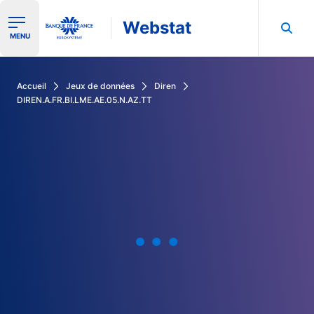
Webstat
Ouvrir le menu de navigation
MENU
Rechercher dans les données de la Banque de France
Accueil
Jeux de données
Diren
DIREN.A.FR.BI.LME.AE.05.N.AZ.TT