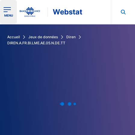
Webstat
Ouvrir le menu de navigation
MENU
Rechercher dans les données de la Banque de France
Accueil
Jeux de données
Diren
DIREN.A.FR.BI.LME.AE.05.N.DE.TT