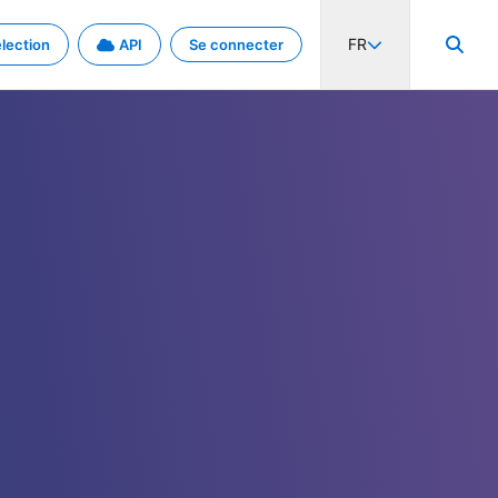
FR
lection
API
Se connecter
activité internationale et les taux. Découvrez le projet en détail.
nées et de métadonnées.
.