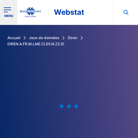
Webstat
Ouvrir le menu de navigation
MENU
Rechercher dans les données de la Banque de France
Accueil
Jeux de données
Diren
DIREN.A.FR.BI.LME.CI.05.N.ZZ.EI