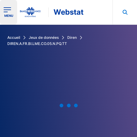
Webstat
Ouvrir le menu de navigation
MENU
Rechercher dans les données de la Banque de France
Accueil
Jeux de données
Diren
DIREN.A.FR.BI.LME.CO.05.N.PQ.TT