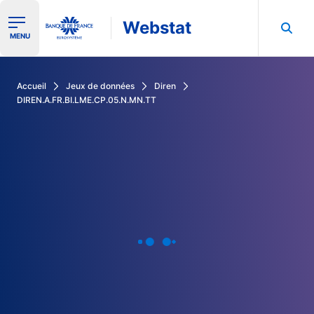
Webstat
Ouvrir le menu de navigation
MENU
Rechercher dans les données de la Banque de France
Accueil
Jeux de données
Diren
DIREN.A.FR.BI.LME.CP.05.N.MN.TT