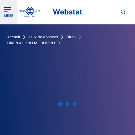
Webstat
Ouvrir le menu de navigation
MENU
Rechercher dans les données de la Banque de France
Accueil
Jeux de données
Diren
DIREN.A.FR.BI.LME.DI.05.N.I.TT